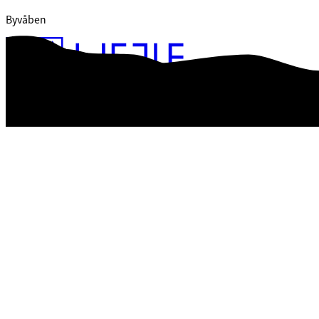
Byvåben
Webtilgængelighedserklæring
Databeskyttelse