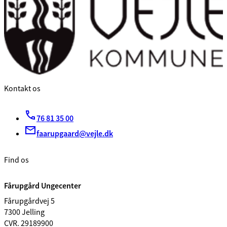
Kontakt os
76 81 35 00
faarupgaard@vejle.dk
Find os
Fårupgård Ungecenter
Fårupgårdvej 5
7300 Jelling
CVR. 29189900